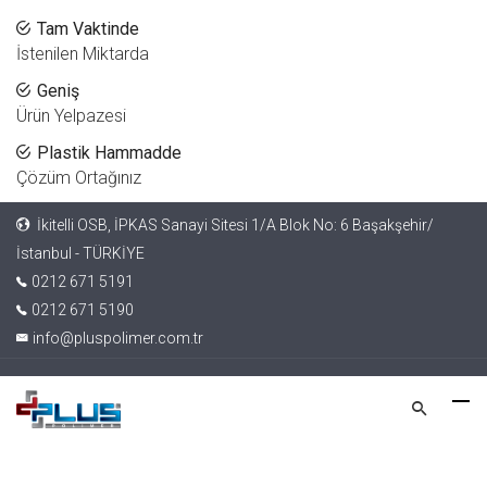
Tam Vaktinde
İstenilen Miktarda
Geniş
Ürün Yelpazesi
Plastik Hammadde
Çözüm Ortağınız
İkitelli OSB, İPKAS Sanayi Sitesi 1/A Blok No: 6 Başakşehir/
İstanbul - TÜRKİYE
0212 671 5191
0212 671 5190
info@pluspolimer.com.tr