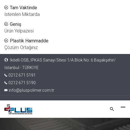
Tam Vaktinde
İstenilen Miktarda
Geniş
Ürün Yelpazesi
Plastik Hammadde
Çözüm Ortağınız
İkitelli OSB, İPKAS Sanayi Sitesi 1/A Blok No: 6 Başakşehir/
İstanbul - TÜRKİYE
0212 671 5191
0212 671 5190
info@pluspolimer.com.tr