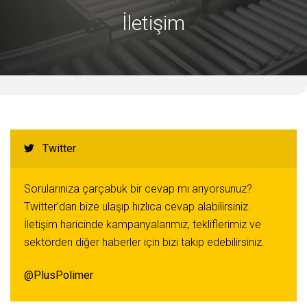
İletişim
Twitter
Sorularınıza çarçabuk bir cevap mı arıyorsunuz?
Twitter’dan bize ulaşıp hızlıca cevap alabilirsiniz.
İletişim haricinde kampanyalarımız, tekliflerimiz ve
sektörden diğer haberler için bizi takip edebilirsiniz.
@PlusPolimer