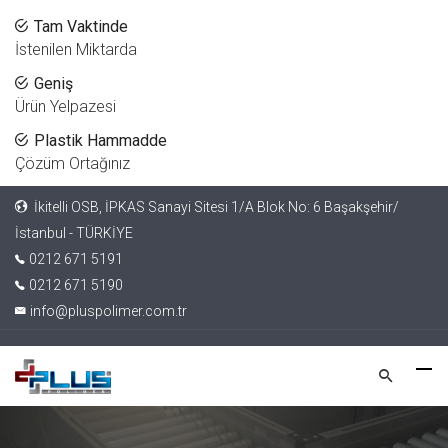
Tam Vaktinde
İstenilen Miktarda
Geniş
Ürün Yelpazesi
Plastik Hammadde
Çözüm Ortağınız
İkitelli OSB, İPKAS Sanayi Sitesi 1/A Blok No: 6 Başakşehir/
İstanbul - TÜRKİYE
0212 671 5191
0212 671 5190
info@pluspolimer.com.tr