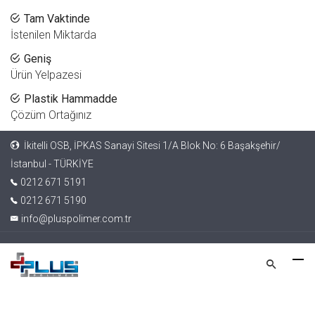
Tam Vaktinde
İstenilen Miktarda
Geniş
Ürün Yelpazesi
Plastik Hammadde
Çözüm Ortağınız
İkitelli OSB, İPKAS Sanayi Sitesi 1/A Blok No: 6 Başakşehir/
İstanbul - TÜRKİYE
0212 671 5191
0212 671 5190
info@pluspolimer.com.tr