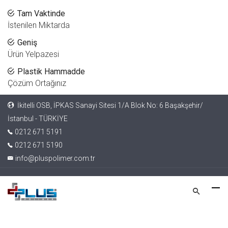
Tam Vaktinde
İstenilen Miktarda
Geniş
Ürün Yelpazesi
Plastik Hammadde
Çözüm Ortağınız
İkitelli OSB, İPKAS Sanayi Sitesi 1/A Blok No: 6 Başakşehir/
İstanbul - TÜRKİYE
0212 671 5191
0212 671 5190
info@pluspolimer.com.tr