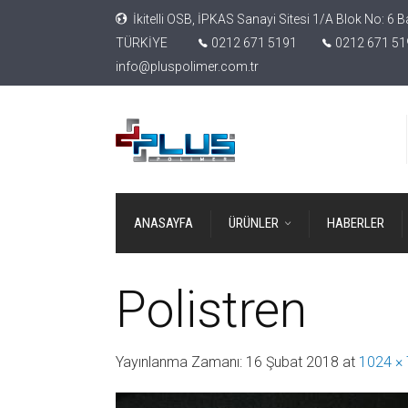
İkitelli OSB, İPKAS Sanayi Sitesi 1/A Blok No: 6 B
TÜRKİYE
0212 671 5191
0212 671 51
info@pluspolimer.com.tr
ANASAYFA
ÜRÜNLER
HABERLER
Polistren
Yayınlanma Zamanı:
16 Şubat 2018
at
1024 ×