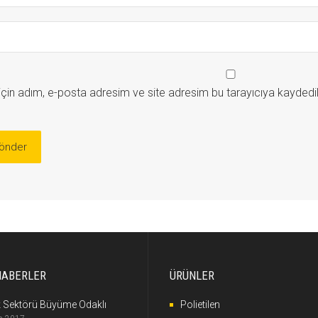
çin adım, e-posta adresim ve site adresim bu tarayıcıya kaydedil
HABERLER
ÜRÜNLER
k Sektörü Büyüme Odaklı
Polietilen