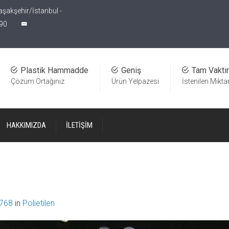
aşakşehir/İstanbul -
90
Plastik Hammadde
Geniş
Tam Vakti
Çözüm Ortağınız
Ürün Yelpazesi
İstenilen Mikta
HAKKIMIZDA
İLETİŞİM
 768
in
Polietilen