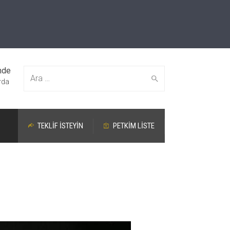
nde
Şunu
rda
TEKLİF İSTEYİN
PETKİM LİSTE
ara: