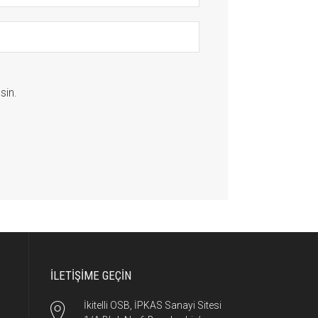
sin.
İLETİŞİME GEÇİN
İkitelli OSB, İPKAS Sanayi Sitesi