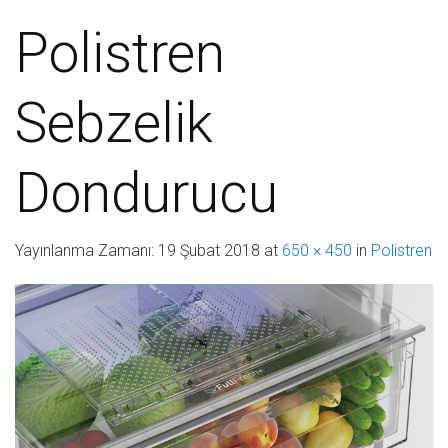
Polistren
Sebzelik
Dondurucu
Yayınlanma Zamanı:
19 Şubat 2018
at
650 × 450
in
Polistren