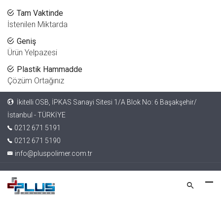
Tam Vaktinde
İstenilen Miktarda
Geniş
Ürün Yelpazesi
Plastik Hammadde
Çözüm Ortağınız
İkitelli OSB, İPKAS Sanayi Sitesi 1/A Blok No: 6 Başakşehir/
İstanbul - TÜRKİYE
0212 671 5191
0212 671 5190
info@pluspolimer.com.tr