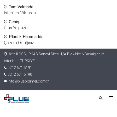
Tam Vaktinde
İstenilen Miktarda
Geniş
Ürün Yelpazesi
Plastik Hammadde
Çözüm Ortağınız
İkitelli OSB, İPKAS Sanayi Sitesi 1/A Blok No: 6 Başakşehir/
İstanbul - TÜRKİYE
0212 671 5191
0212 671 5190
info@pluspolimer.com.tr